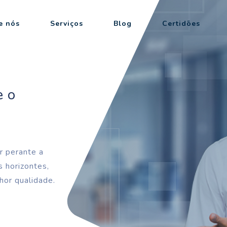
e nós
Serviços
Blog
Certidões
e o
r perante a
 horizontes,
hor qualidade.